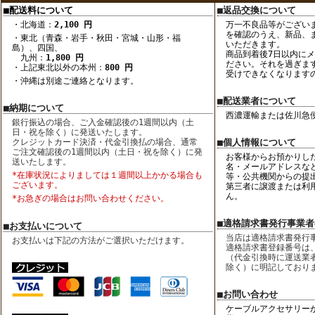
■配送料について
■返品交換について
・北海道：
2,100 円
万一不良品等がござい
を確認のうえ、新品、
・東北（青森・岩手・秋田・宮城・山形・福
いただきます。
島）、四国、
商品到着後7日以内に
九州：
1,800 円
ださい。それを過ぎま
・上記東北以外の本州：
800 円
受けできなくなります
・沖縄は別途ご連絡となります。
■配送業者について
■納期について
西濃運輸または佐川急
銀行振込の場合、ご入金確認後の1週間以内（土
日・祝を除く）に発送いたします。
クレジットカード決済・代金引換払の場合、通常
■個人情報について
ご注文確認後の1週間以内（土日・祝を除く）に発
お客様からお預かりし
送いたします。
名・メールアドレスな
*在庫状況によりましては１週間以上かかる場合も
等・公共機関からの提
ございます。
第三者に譲渡または利
ん。
*お急ぎの場合はお問い合わせください。
■適格請求書発行事業
■お支払いについて
当店は適格請求書発行
お支払いは下記の方法がご選択いただけます。
適格請求書登録番号は
（代金引換時に運送業
除く）に明記しており
■お問い合わせ
ケーブルアクセサリー