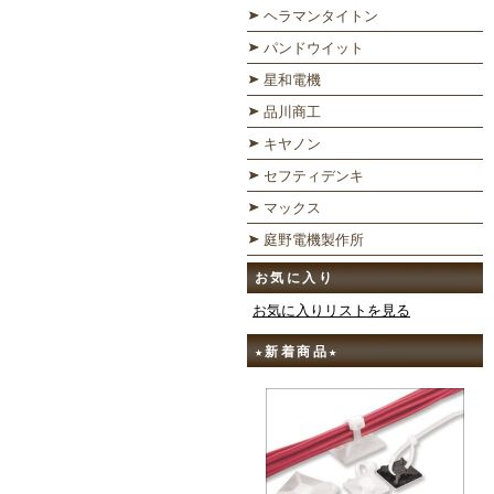
ヘラマンタイトン
パンドウイット
星和電機
品川商工
キヤノン
セフティデンキ
マックス
庭野電機製作所
お気に入り
お気に入りリストを見る
★新着商品★