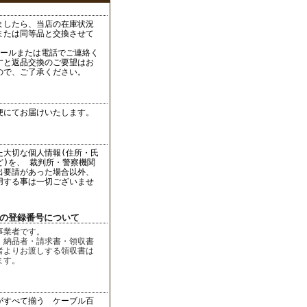
ましたら、当店の在庫状況
または同等品と交換させて
メールまたは電話でご連絡く
すと返品交換のご要望はお
ので、ご了承ください。
便にてお届けいたします。
た大切な個人情報(住所・氏
ど)を、 裁判所・警察機関
出要請があった場合以外、
用する事は一切ございませ
者の登録番号について
事業者です。
、納品者・請求書・領収書
者よりお渡しする領収書は
ます。
がすべて揃う ケーブル百