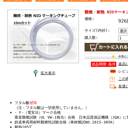
難燃・耐熱 NIDマーキ
価格:
92
サイズ(内径):
購入数:
返品
レビ
拡大表示
この
友達
フタル酸
ゼロ
（注：フタル酸は一切使用していません。）
- F-（電安法）マーク合格
垂直難燃試験（UL VW-1相当）合格 日本品質保証機構（JQA）
鉄道車両用材料難燃性試験合格（車材燃試NO.2015-385K）
耐熱105℃