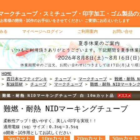
ークチューブ・スミチューブ・印字加工・ゴム製品の
客様の開発・試作のお手伝いをさせてください ご要望にお応えいたします
みる
｜
マイページへログイン
｜
ご利用案内
｜
お問い合せ
HOME
>
西日本セフティデンキ
>
チューブ
>
マークチューブ
>
難燃・耐熱 
>
配線部材
>
チューブ
>
マークチューブ
>
難燃・耐熱 NIDマーキン
難燃・耐熱 NIDマーキングチューブ 白 10mカット品
難燃・耐熱 NIDマーキングチューブ
柔軟性アップ！使いやすく、美しい印字を実現！！
適用電線（sq）サイズ：0.3sq～3.5sq
◎開発・試作用としてお試しください