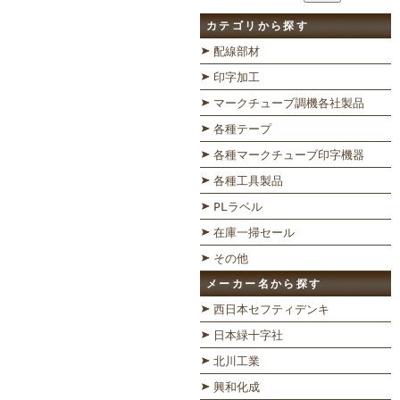
カテゴリから探す
配線部材
印字加工
マークチューブ調機各社製品
各種テープ
各種マークチューブ印字機器
各種工具製品
PLラベル
在庫一掃セール
その他
メーカー名から探す
西日本セフティデンキ
日本緑十字社
北川工業
興和化成