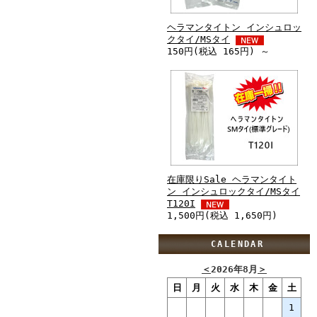
ヘラマンタイトン インシュロッ
クタイ/MSタイ
150円(税込 165円) ～
在庫限りSale ヘラマンタイト
ン インシュロックタイ/MSタイ
T120I
1,500円(税込 1,650円)
CALENDAR
＜
2026年8月
＞
日
月
火
水
木
金
土
1