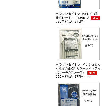
ヘラマンタイトン MSタイ（耐
候グレード） T30R-W
310円(税込 341円)
ヘラマンタイトン インシュロッ
クタイ/耐候性カラータイ（アイ
ボリー色/グレー色）
252円(税込 277円) ～