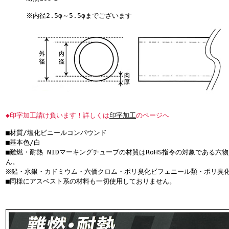
※内径2.5φ～5.5φまでございます
◆印字加工請け負います！詳しくは
印字加工
のページへ
■材質/塩化ビニールコンパウンド
■基本色/白
■難燃・耐熱 NIDマーキングチューブの材質はRoHS指令の対象である六
ん。
※鉛・水銀・カドミウム・六価クロム・ポリ臭化ビフェニール類・ポリ臭
■同様にアスベスト系の材料も一切使用しておりません。