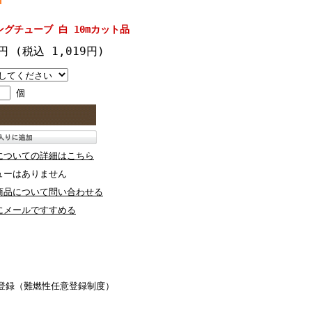
ングチューブ 白 10mカット品
6円
(税込 1,019円)
個
についての詳細はこちら
ューはありません
商品について問い合わせる
にメールですすめる
に登録（難燃性任意登録制度）