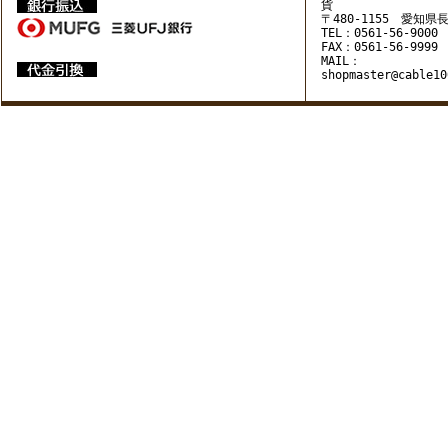
貨
〒480-1155 愛知県
TEL：0561-56-9000
FAX：0561-56-9999
MAIL：
shopmaster@cable10