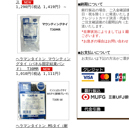
ス
■納期について
1,290円(税込 1,419円) ～
銀行振込の場合、ご入金確認後
日・祝を除く）に発送いたし
クレジットカード決済・代金
ご注文確認後の1週間以内（土
送いたします。
*在庫状況によりましては１週
ございます。
*お急ぎの場合はお問い合わせ
■お支払いについて
お支払いは下記の方法がご選
ヘラマンタイトン マウンティン
グタイ（パネル固定結束バン
ド） T30MR
1,010円(税込 1,111円)
ヘラマンタイトン MSタイ（耐