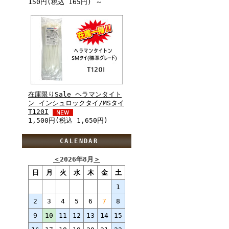
150円(税込 165円) ～
在庫限りSale ヘラマンタイト
ン インシュロックタイ/MSタイ
T120I
1,500円(税込 1,650円)
CALENDAR
＜
2026年8月
＞
日
月
火
水
木
金
土
1
2
3
4
5
6
7
8
9
10
11
12
13
14
15