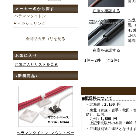
薄肉
メーカー名から探す
在庫を確認する
ヘラマンタイトン
ヘラ
ヘラシュリンク
黒 T
43
1M
全商品カテゴリを見る
薄肉
在庫を確認する
お気に入り
1件～2件 （全2件）
お気に入りリストを見る
★新着商品★
■配送料について
・北海道：
2,100 円
・東北（青森・岩手・秋田・
島）、四国、
九州：
1,800 円
・上記東北以外の本州：
800 
・沖縄は別途ご連絡となりま
ヘラマンタイトン マウントベー