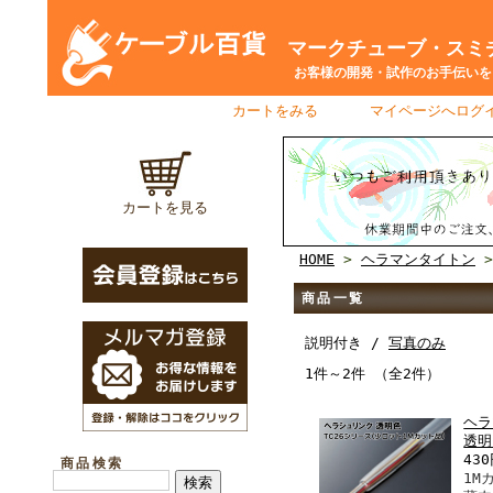
マークチューブ・スミチ
お客様の開発・試作のお手伝いをさ
カートをみる
｜
マイページへログ
カートを見る
HOME
>
ヘラマンタイトン
>
商品一覧
説明付き /
写真のみ
1件～2件 （全2件）
ヘラ
透明
43
商品検索
1M