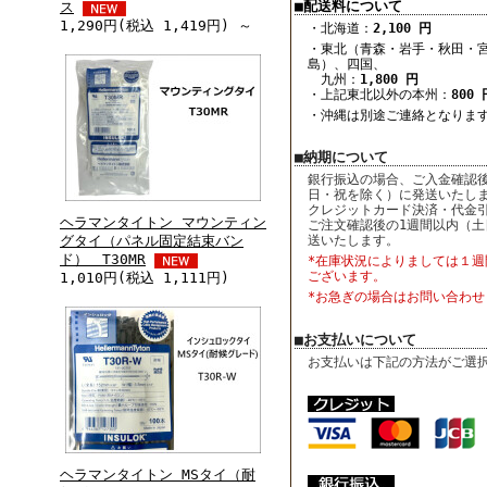
■配送料について
ス
1,290円(税込 1,419円) ～
・北海道：
2,100 円
・東北（青森・岩手・秋田・
島）、四国、
九州：
1,800 円
・上記東北以外の本州：
800 
・沖縄は別途ご連絡となりま
■納期について
銀行振込の場合、ご入金確認後
日・祝を除く）に発送いたし
クレジットカード決済・代金
ヘラマンタイトン マウンティン
ご注文確認後の1週間以内（土
送いたします。
グタイ（パネル固定結束バン
ド） T30MR
*在庫状況によりましては１週
ございます。
1,010円(税込 1,111円)
*お急ぎの場合はお問い合わせ
■お支払いについて
お支払いは下記の方法がご選
ヘラマンタイトン MSタイ（耐