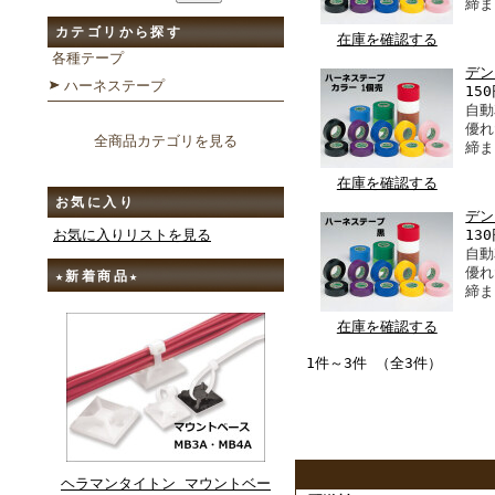
締ま
カテゴリから探す
在庫を確認する
各種テープ
デン
ハーネステープ
15
自動
優れ
全商品カテゴリを見る
締ま
在庫を確認する
お気に入り
デン
13
お気に入りリストを見る
自動
優れ
★新着商品★
締ま
在庫を確認する
1件～3件 （全3件）
ヘラマンタイトン マウントベー