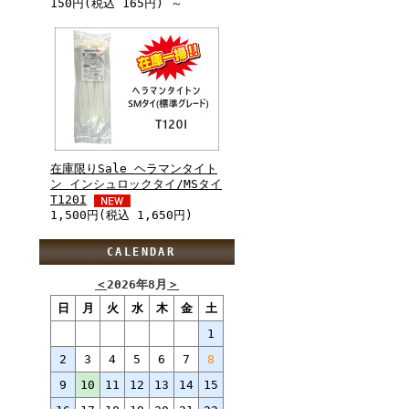
150円(税込 165円) ～
在庫限りSale ヘラマンタイト
ン インシュロックタイ/MSタイ
T120I
1,500円(税込 1,650円)
CALENDAR
＜
2026年8月
＞
日
月
火
水
木
金
土
1
2
3
4
5
6
7
8
9
10
11
12
13
14
15