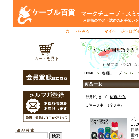
マークチューブ・スミチ
お客様の開発・試作のお手伝いをさ
カートをみる
｜
マイページへログ
カートを見る
HOME
>
各種テープ
> ハー
商品一覧
説明付き /
写真のみ
1件～3件 （全3件）
デン
1,2
自動
商品検索
優れ