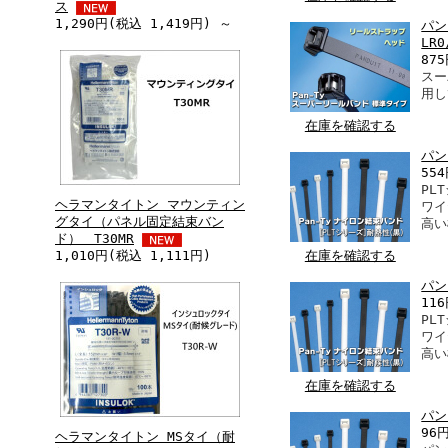
ス
1,290円(税込 1,419円) ～
パン
LR0
87
スー
用し
在庫を確認する
パン
55
PL
ヘラマンタイトン マウンティン
ワイ
グタイ（パネル固定結束バン
高い
ド） T30MR
在庫を確認する
1,010円(税込 1,111円)
パン
11
PL
ワイ
高い
在庫を確認する
パン
96
ヘラマンタイトン MSタイ（耐