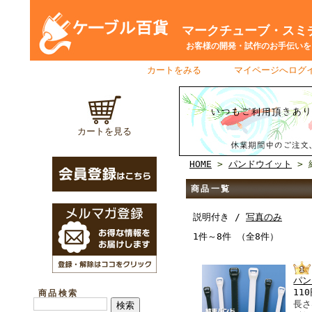
マークチューブ・スミチ
お客様の開発・試作のお手伝いをさ
カートをみる
｜
マイページへログ
カートを見る
HOME
>
パンドウイット
> 
商品一覧
説明付き /
写真のみ
1件～8件 （全8件）
パン
11
商品検索
長さ