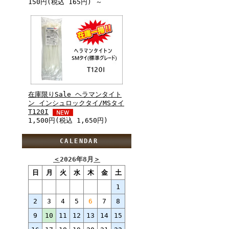
150円(税込 165円) ～
在庫限りSale ヘラマンタイト
ン インシュロックタイ/MSタイ
T120I
1,500円(税込 1,650円)
CALENDAR
＜
2026年8月
＞
日
月
火
水
木
金
土
1
2
3
4
5
6
7
8
9
10
11
12
13
14
15