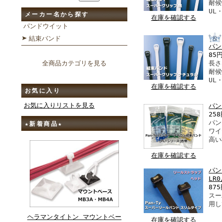
耐候
UL
メーカー名から探す
在庫を確認する
パンドウイット
結束バンド
パン
85
全商品カテゴリを見る
長さ
耐候
UL
在庫を確認する
お気に入り
お気に入りリストを見る
パン
25
パン
★新着商品★
ワイ
高い
在庫を確認する
パン
LR0
87
スー
用し
ヘラマンタイトン マウントベー
在庫を確認する