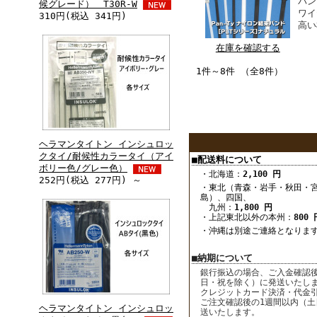
パン
候グレード） T30R-W
ワイ
310円(税込 341円)
高い
在庫を確認する
1件～8件 （全8件）
ヘラマンタイトン インシュロッ
クタイ/耐候性カラータイ（アイ
■配送料について
ボリー色/グレー色）
・北海道：
2,100 円
252円(税込 277円) ～
・東北（青森・岩手・秋田・
島）、四国、
九州：
1,800 円
・上記東北以外の本州：
800 
・沖縄は別途ご連絡となりま
■納期について
銀行振込の場合、ご入金確認後
日・祝を除く）に発送いたし
クレジットカード決済・代金
ご注文確認後の1週間以内（土
ヘラマンタイトン インシュロッ
送いたします。