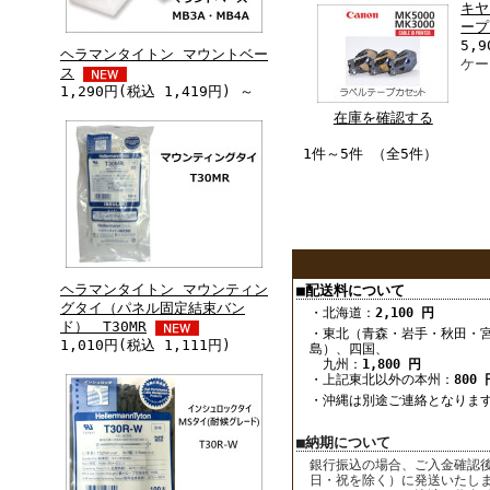
キヤ
ープ
5,9
ヘラマンタイトン マウントベー
ケー
ス
1,290円(税込 1,419円) ～
在庫を確認する
1件～5件 （全5件）
ヘラマンタイトン マウンティン
■配送料について
グタイ（パネル固定結束バン
・北海道：
2,100 円
ド） T30MR
・東北（青森・岩手・秋田・
1,010円(税込 1,111円)
島）、四国、
九州：
1,800 円
・上記東北以外の本州：
800 
・沖縄は別途ご連絡となりま
■納期について
銀行振込の場合、ご入金確認後
日・祝を除く）に発送いたし