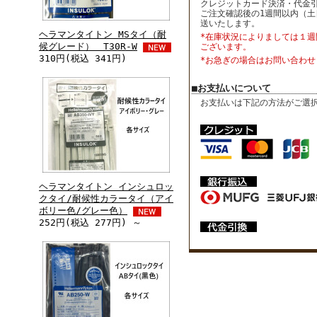
クレジットカード決済・代金
ご注文確認後の1週間以内（土
送いたします。
ヘラマンタイトン MSタイ（耐
*在庫状況によりましては１週
候グレード） T30R-W
ございます。
310円(税込 341円)
*お急ぎの場合はお問い合わせ
■お支払いについて
お支払いは下記の方法がご選
ヘラマンタイトン インシュロッ
クタイ/耐候性カラータイ（アイ
ボリー色/グレー色）
252円(税込 277円) ～