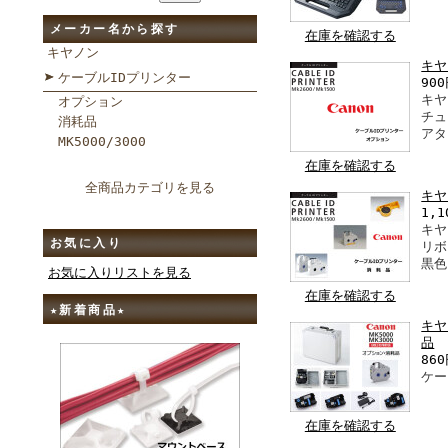
メーカー名から探す
在庫を確認する
キヤノン
キヤ
ケーブルIDプリンター
90
キヤ
オプション
チュ
消耗品
アタ
MK5000/3000
在庫を確認する
全商品カテゴリを見る
キヤ
1,1
キヤ
お気に入り
リボ
黒色
お気に入りリストを見る
在庫を確認する
★新着商品★
キヤ
品
86
ケー
在庫を確認する