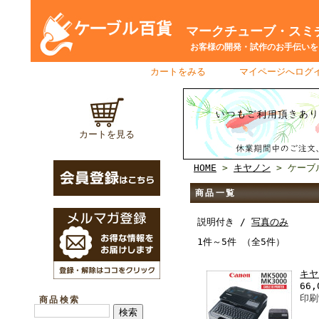
マークチューブ・スミチ
お客様の開発・試作のお手伝いをさ
カートをみる
｜
マイページへログ
カートを見る
HOME
>
キヤノン
> ケーブ
商品一覧
説明付き /
写真のみ
1件～5件 （全5件）
キヤ
66,
印刷
商品検索