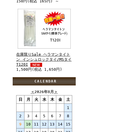
150円(税込 165円) ～
在庫限りSale ヘラマンタイト
ン インシュロックタイ/MSタイ
T120I
1,500円(税込 1,650円)
CALENDAR
＜
2026年8月
＞
日
月
火
水
木
金
土
1
2
3
4
5
6
7
8
9
10
11
12
13
14
15