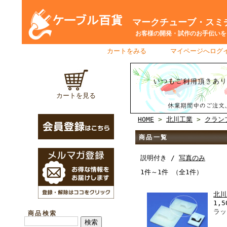
マークチューブ・スミチ
お客様の開発・試作のお手伝いをさ
カートをみる
｜
マイページへログ
カートを見る
HOME
>
北川工業
>
クラン
商品一覧
説明付き /
写真のみ
1件～1件 （全1件）
北川
1,5
ラッ
商品検索