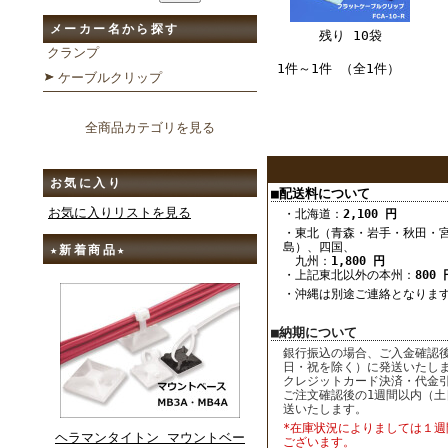
メーカー名から探す
残り 10袋
クランプ
1件～1件 （全1件）
ケーブルクリップ
全商品カテゴリを見る
お気に入り
■配送料について
お気に入りリストを見る
・北海道：
2,100 円
・東北（青森・岩手・秋田・
島）、四国、
★新着商品★
九州：
1,800 円
・上記東北以外の本州：
800 
・沖縄は別途ご連絡となりま
■納期について
銀行振込の場合、ご入金確認後
日・祝を除く）に発送いたし
クレジットカード決済・代金
ご注文確認後の1週間以内（土
送いたします。
*在庫状況によりましては１週
ヘラマンタイトン マウントベー
ございます。